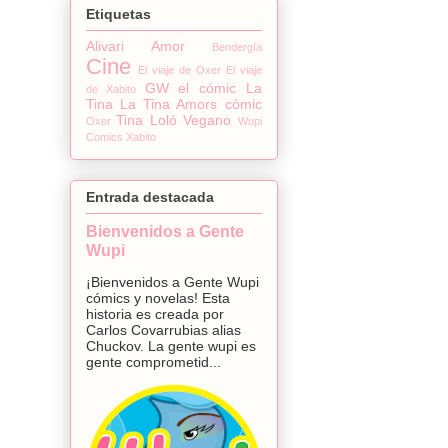
Etiquetas
Alivari
Amor
Bendergía
Cine
El viaje de Oxer
El viaje
GW el cómic
La
de Xabito
Tina
La Tina Amors cómic
Tina Loló
Vegano
Oxer
Wupi
Comics
Xabito
Entrada destacada
Bienvenidos a Gente
Wupi
¡Bienvenidos a Gente Wupi
cómics y novelas! Esta
historia es creada por
Carlos Covarrubias alias
Chuckov. La gente wupi es
gente comprometid...