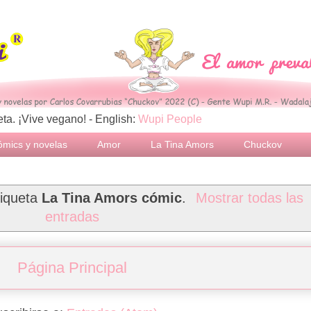
ta. ¡Vive vegano! - English:
Wupi People
mics y novelas
Amor
La Tina Amors
Chuckov
tiqueta
La Tina Amors cómic
.
Mostrar todas las
entradas
Página Principal